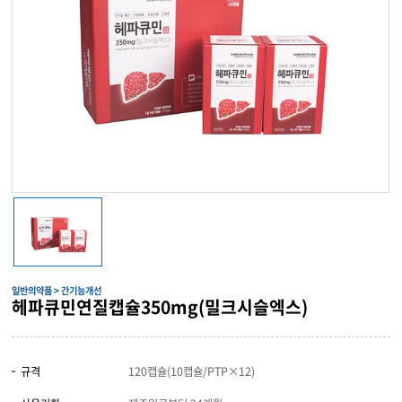
일반의약품 > 간기능개선
헤파큐민연질캡슐350mg(밀크시슬엑스)
규격
120캡슐(10캡슐/PTP×12)