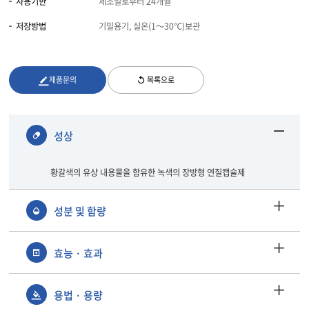
사용기한
제조일로부터 24개월
저장방법
기밀용기, 실온(1～30℃)보관
제품문의
목록으로
성상
황갈색의 유상 내용물을 함유한 녹색의 장방형 연질캡슐제
성분 및 함량
효능 · 효과
용법 · 용량