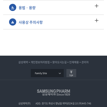
용법 · 용량
사용상 주의사항
삼성제약
개인정보처리방침
찾아오시는길
인재채용
관리자
Family Site
TOP
삼성제약(주)
ADD. 경기도 화성시 향남읍 제약공단4길 10 (우)445-746