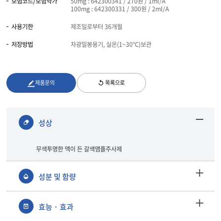
보험코드/보험약가
50mg : 642300341 / 270원 / 1ml/A
100mg : 642300331 / 300원 / 2ml/A
사용기한
제조일로부터 36개월
저장방법
차광밀봉용기, 실온(1~30℃)보관
제품문의
목록으로
성상
무색투명한 액이 든 갈색앰플주사제
성분 및 함량
효능 · 효과