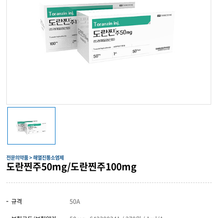
전문의약품 > 해열진통소염제
도란찐주50mg/도란찐주100mg
규격
50A